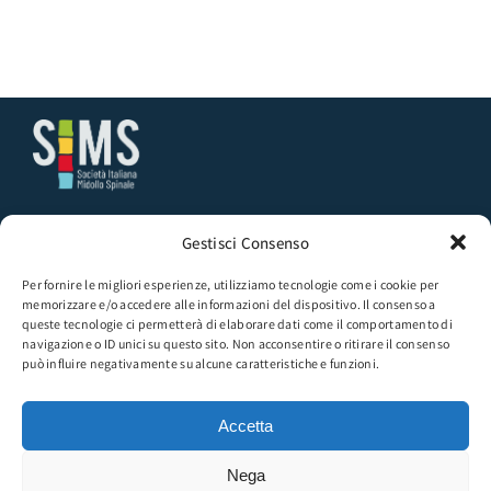
Segreteria SIMS | Presso Medi K
Via Pannonia 51, 00183 ROMA
Gestisci Consenso
Tel.:
+390498170700
Email:
sims@sims-somipar.org
Per fornire le migliori esperienze, utilizziamo tecnologie come i cookie per
memorizzare e/o accedere alle informazioni del dispositivo. Il consenso a
Seguici sulla pagina FB:
queste tecnologie ci permetterà di elaborare dati come il comportamento di
SIMS – Società Italiana Midollo Spinale
navigazione o ID unici su questo sito. Non acconsentire o ritirare il consenso
può influire negativamente su alcune caratteristiche e funzioni.
ISCRIZIONE E RINNOVO ASSOCIATIVO
CORSI E CONGRESSI NAZIONALI SIMS
Accetta
PRIVACY E COOKIE POLICY
Nega