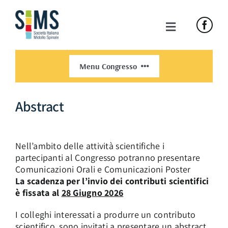
Skip
to
content
Toggle
Navigation
HOME
Menu Congresso
SIMS
Congresso Nazionale
Abstract
NEWS ED EVENTI
Informazioni
Nell’ambito delle attività scientifiche i
CORSI E CONGRESSI
partecipanti al Congresso potranno presentare
Programma Congresso
Comunicazioni Orali e Comunicazioni Poster
La scadenza per l’invio dei contributi scientifici
CONTATTI
è fissata al
28 Giugno 2026
Sponsor
I colleghi interessati a produrre un contributo
RINNOVO ASSOCIATIVO
scientifico, sono invitati a presentare un abstract