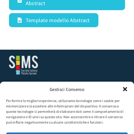
Abstract
Template modello Abstract
Segreteria SIMS | Presso Medi K
Via Pannonia 51, 00183 ROMA
Gestisci Consenso
Tel.:
+390498170700
Email:
sims@sims-somipar.org
Per fornire le migliori esperienze, utilizziamo tecnologie come i cookie per
memorizzare e/o accedere alle informazioni del dispositivo. Il consenso a
Seguici sulla pagina FB:
queste tecnologie ci permetterà di elaborare dati come il comportamento di
SIMS – Società Italiana Midollo Spinale
navigazione o ID unici su questo sito. Non acconsentire o ritirare il consenso
può influire negativamente su alcune caratteristiche e funzioni.
ISCRIZIONE E RINNOVO ASSOCIATIVO